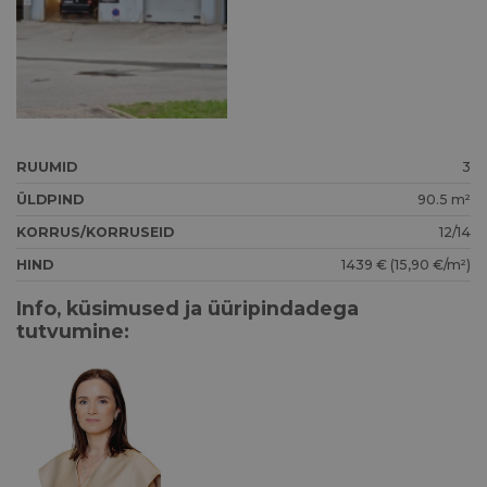
RUUMID
3
ÜLDPIND
90.5 m²
KORRUS/KORRUSEID
12/14
HIND
1439 € (15,90 €/m²)
Info, küsimused ja üüripindadega
tutvumine: