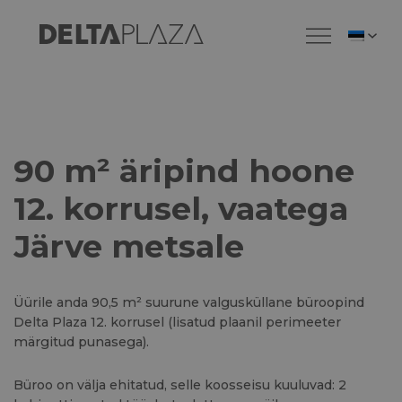
Delta Plaza
EESTI
MENÜÜ
90 m² äripind hoone
12. korrusel, vaatega
Järve metsale
Üürile anda 90,5 m² suurune valgusküllane büroopind
Delta Plaza 12. korrusel (lisatud plaanil perimeeter
märgitud punasega).
Büroo on välja ehitatud, selle koosseisu kuuluvad: 2