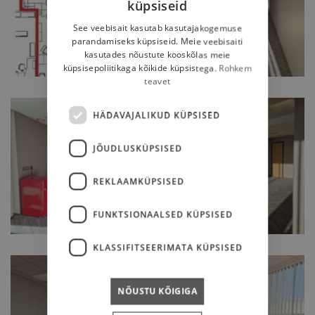
küpsiseid
ESTONIAN
See veebisait kasutab kasutajakogemuse
ENGLISH
parandamiseks küpsiseid. Meie veebisaiti
kasutades nõustute kooskõlas meie
RUSSIAN
küpsisepoliitikaga kõikide küpsistega.
Rohkem
teavet
HÄDAVAJALIKUD KÜPSISED
JÕUDLUSKÜPSISED
REKLAAMKÜPSISED
FUNKTSIONAALSED KÜPSISED
KLASSIFITSEERIMATA KÜPSISED
NÕUSTU KÕIGIGA