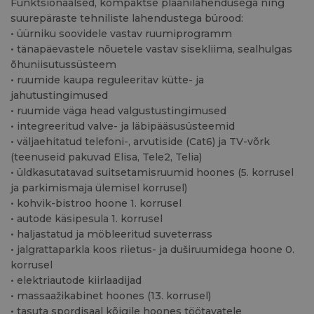
Funktsionaalsed, kompaktse plaanilahendusega ning
suurepäraste tehniliste lahendustega bürood:
• üürniku soovidele vastav ruumiprogramm
• tänapäevastele nõuetele vastav sisekliima, sealhulgas
õhuniisutussüsteem
• ruumide kaupa reguleeritav kütte- ja
jahutustingimused
• ruumide väga head valgustustingimused
• integreeritud valve- ja läbipääsusüsteemid
• väljaehitatud telefoni-, arvutiside (Cat6) ja TV-võrk
(teenuseid pakuvad Elisa, Tele2, Telia)
• üldkasutatavad suitsetamisruumid hoones (5. korrusel
ja parkimismaja ülemisel korrusel)
• kohvik-bistroo hoone 1. korrusel
• autode käsipesula 1. korrusel
• haljastatud ja möbleeritud suveterrass
• jalgrattaparkla koos riietus- ja duširuumidega hoone 0.
korrusel
• elektriautode kiirlaadijad
• massaažikabinet hoones (13. korrusel)
• tasuta spordisaal kõigile hoones töötavatele