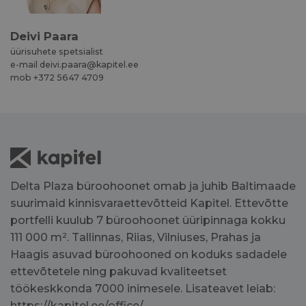
Deivi Paara
üürisuhete spetsialist
e-mail
deivi.paara@kapitel.ee
mob
+372 5647 4709
Jaluse navigatsioon
Delta Plaza büroohoonet omab ja juhib Baltimaade
suurimaid kinnisvaraettevõtteid
Kapitel
. Ettevõtte
portfelli kuulub 7 büroohoonet üüripinnaga kokku
111 000 m². Tallinnas, Riias, Vilniuses, Prahas ja
Haagis asuvad büroohooned on koduks sadadele
ettevõtetele ning pakuvad kvaliteetset
töökeskkonda 7000 inimesele. Lisateavet leiab:
https://kapitel.ee/office/