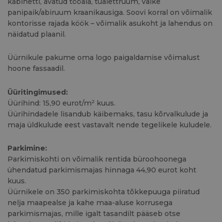
kabinetti, avatud tööala, tualettruum, väike
panipaik/abiruum kraanikausiga. Soovi korral on võimalik
kontorisse rajada köök – võimalik asukoht ja lahendus on
näidatud plaanil.
Üürnikule pakume oma logo paigaldamise võimalust
hoone fassaadil.
Üüritingimused:
Üürihind: 15,90 eurot/m² kuus.
Üürihindadele lisandub käibemaks, tasu kõrvalkulude ja
maja üldkulude eest vastavalt nende tegelikele kuludele.
Parkimine:
Parkimiskohti on võimalik rentida büroohoonega
ühendatud parkimismajas hinnaga 44,90 eurot koht
kuus.
Üürnikele on 350 parkimiskohta tõkkepuuga piiratud
nelja maapealse ja kahe maa-aluse korrusega
parkimismajas, mille igalt tasandilt pääseb otse