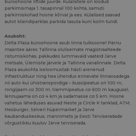
büroohoone liftide juurde. Külalistele on loodud
parkimismaja 1. tasapinnal 100 kohta, samuti
parkimiskohad hoone kõrval ja ees. Külalised saavad
autot kliendiparklas parkida tasuta kuni kolm tundi.
Asukoht:
Delta Plaza büroohoone asub linna tuiksoonel Pärnu
maantee ääres Tallinna olulisemate magistraalteede
ristumiskohas, pakkudes lummavaid vaateid Järve
metsale, Ülemiste järvele ja Tallinna vanalinnale. Delta
Plaza asukohta iseloomustab hästi arenenud
infrastruktuur ning hea ühendus erinevate linnaosadega
nii auto kui ühistranspordiga – bussipeatus on 100 m,
rongijaam
ca
300 m, trammipeatus
ca
600 m kaugusel,
lennujaama on
ca
4 km ja sadamasse
ca
5 km. Hoone
vahetus läheduses asuvad Neste ja Circle K tanklad, ATM,
Hesburger, Selveri hüpermarket ja Järve
kaubanduskeskus, männimets ja Eesti Terviseradade
võrgustikku kuuluv Järve terviserada.