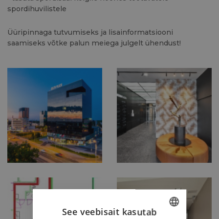
spordihuvilistele
Üüripinnaga tutvumiseks ja lisainformatsiooni
saamiseks võtke palun meiega julgelt ühendust!
See veebisait kasutab